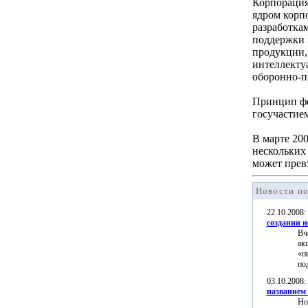
Корпорация
ядром корп
разработка
поддержки 
продукции,
интеллекту
оборонно-
Принцип фо
госучастие
В марте 20
нескольких
может прев
Новости по
22.10.2008
создании н
Вч
ак
«п
по
03.10.2008
названием 
Но