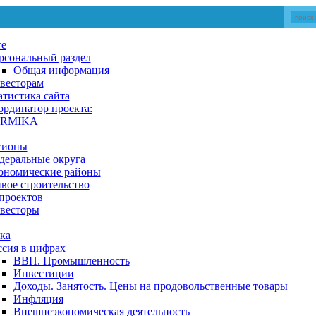
те
рсональный раздел
Общая информация
весторам
атистика сайта
ординатор проекта:
RMIKA
гионы
деральные округа
ономические районы
вое строительство
проектов
весторы
ка
ссия в цифрах
ВВП. Промышленность
Инвестиции
Доходы. Занятость. Цены на продовольственные товары
Инфляция
Внешнеэкономическая деятельность