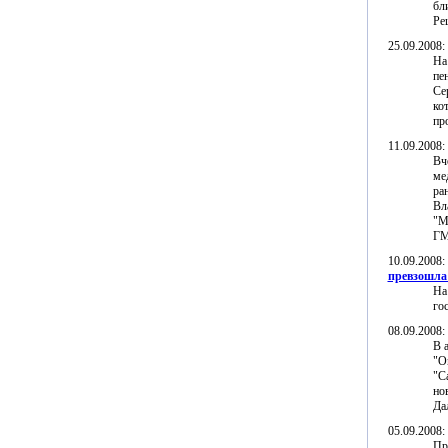
бл
Ре
25.09.2008
На
пе
Се
ко
пр
11.09.2008
Вч
ме
ра
Вл
"М
ГМ
10.09.2008
превзошла 
На
го
08.09.2008
В 
"О
"С
но
Да
05.09.2008
Пр