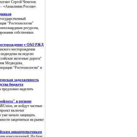
логии» Сергей Чемезов.
т — «Авиалинии России».
удников
государственный
ация "Ростехнологии"
гомиллиардным ресурсом,
ирования собственных
месторождение у ОАО РЖД
анского месторождения
 подведены на неделю
ссийские железные дороги"
рия Медведева.
рпорации "Ростехнологии" и
иторская задолженность
дства бюджета
в предложил наделить
рофлота" в регионе
iRUnion, не войдут частные
 проект включат
во уже начало защищать
ности закрепиться на рынке
ийским авиаперевозчиком
ии консолидацией. На базе