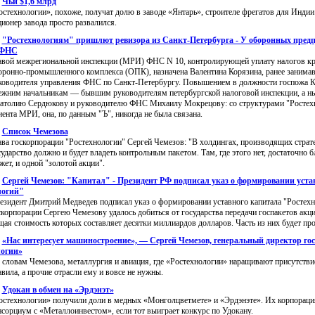
:
Чьи $1,6 млрд
остехнологии», похоже, получат долю в заводе «Янтарь», строителе фрегатов для Индии
ционер завода просто развалился.
:
"Ростехнологиям" пришлют ревизора из Санкт-Петербурга - У оборонных пред
 ФНС
авой межрегиональной инспекции (МРИ) ФНС N 10, контролирующей уплату налогов 
оронно-промышленного комплекса (ОПК), назначена Валентина Корязина, ранее занима
ководителя управления ФНС по Санкт-Петербургу. Повышением в должности госпожа К
ежним начальникам — бывшим руководителям петербургской налоговой инспекции, а н
атолию Сердюкову и руководителю ФНС Михаилу Мокрецову: со структурами "Ростехн
иента МРИ, она, по данным "Ъ", никогда не была связана.
:
Список Чемезова
ава госкорпорации "Ростехнологии" Сергей Чемезов: "В холдингах, производящих стра
сударство должно и будет владеть контрольным пакетом. Там, где этого нет, достаточно 
жет, и одной "золотой акции".
:
Сергей Чемезов: "Капитал" - Президент РФ подписал указ о формировании уста
логий"
езидент Дмитрий Медведев подписал указ о формировании уставного капитала "Ростехн
скорпорации Сергею Чемезову удалось добиться от государства передачи госпакетов акци
щая стоимость которых составляет десятки миллиардов долларов. Часть из них будет про
:
«Нас интересует машиностроение», — Сергей Чемезов, генеральный директор г
логии»
 словам Чемезова, металлургия и авиация, где «Ростехнологии» наращивают присутстви
авила, а прочие отрасли ему и вовсе не нужны.
:
Удокан в обмен на «Эрдэнэт»
остехнологии» получили доли в медных «Монголцветмете» и «Эрдэнэте». Их корпорация
нсорциум с «Металлоинвестом», если тот выиграет конкурс по Удокану.