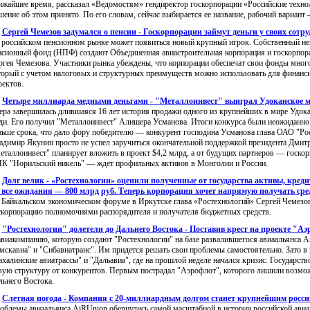
ижайшее время, рассказал «Ведомостям» гендиректор госкорпорации «Российские техно
шение об этом принято. По его словам, сейчас выбирается ее название, рабочий вариан
:
Сергей Чемезов задумался о пенсии - Госкорпорации займут деньги у своих сотр
 российском пенсионном рынке может появиться новый крупный игрок. Собственный не
нсионный фонд (НПФ) создают Объединенная авиастроительная корпорация и госкорпор
ргея Чемезова. Участники рынка убеждены, что корпорации обеспечат свои фонды мно
торый с учетом налоговых и структурных преимуществ можно использовать для финанс
оектов.
:
Четыре миллиарда медными деньгами - "Металлоинвест" выиграл Удоканское 
ера завершилась длившаяся 16 лет история продажи одного из крупнейших в мире Удок
ди. Его получил "Металлоинвест" Алишера Усманова. Итоги конкурса были неожиданно
ньше срока, что дало фору победителю — конкурент господина Усманова глава ОАО "Ро
адимир Якунин просто не успел заручиться окончательной поддержкой президента Дмит
еталлоинвест" планирует вложить в проект $4,2 млрд, а от будущих партнеров — госко
К "Норильский никель" — ждет профильных активов в Монголии и России.
:
Долг велик - «Ростехнологии» оценили полученные от государства активы, кред
все ожидания — 800 млрд руб. Теперь корпорация хочет напрямую получать сре
 Байкальском экономическом форуме в Иркутске глава «Ростехнологий» Сергей Чемезо
скорпорацию полномочиями распорядителя и получателя бюджетных средств.
:
"Ростехнологии" долетели до Дальнего Востока - Поставив крест на проекте "Аэ
авиакомпанию, которую создают "Ростехнологии" на базе развалившегося авиаальянса A
мскавиа" и "Сибавиатранс". Им придется решать свои проблемы самостоятельно. Зато в
ахалинские авиатрассы" и "Дальавиа", где на прошлой неделе начался кризис. Государст
вую структуру от конкурентов. Первым пострадал "Аэрофлот", которого лишили возмож
льнего Востока.
:
Слетная погода - Компания с 20-миллиардным долгом станет крупнейшим росс
облемы авиаальянса AiRUnion обернулись самой масштабной в истории российской авиац