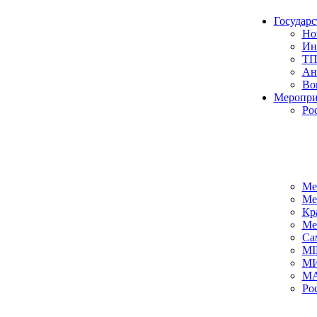
Государ
Но
Ин
ТП
Ан
Во
Меропри
Ро
Ме
Ме
Кр
Ме
Са
MI
М
MA
Ро