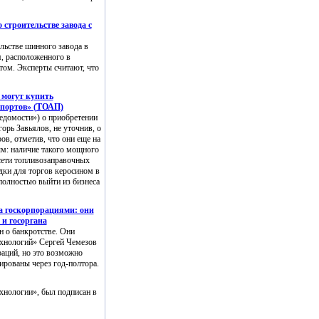
строительстве завода с
ельстве шинного завода в
, расположенного в
том. Эксперты считают, что
 могут купить
опортов» (ТОАП)
домости») о приобретении
рь Завьялов, не уточнив, о
ов, отметив, что они еще на
м: наличие такого мощного
сети топливозаправочных
дки для торгов керосином в
полностью выйти из бизнеса
а госкорпорациями: они
 и госоргана
н о банкротстве. Они
ехнологий» Сергей Чемезов
аций, но это возможно
рованы через год-полтора.
хнологии», был подписан в