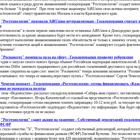
тивов альянса и ряда других авиакомпаний госкорпорация "Ростехнологии" создает новог
еть больше "Аэрофлота". При этом частные акционеры AiRUnion свои активы потеряют,
остехнологий" станут правительство Москвы и власти Красноярского края.
:
"Ростехнологии" признали AiRUnion неуправляемым - Госкорпорация считает в
в
остехнологии" в своем первом заявлении после остановки AiRUnion в Домодедово дали 
ветственность за кризис авиаальянса будет нести его менеджмент. Кроме того, госкорпора
рантирует выполнение авиакомпаниями своих обязательств не только к зимнему сезону, но
лучения госпакетов акций в авиакомпаниях "Ростехнологии" планируют создать фактич
йрюнион".
:
"Роснанотех" поменяла орла на сферу - Госкорпорация проводит ребрендинг
годня о запуске своего нового бренда объявит Российская корпорация нанотехнологий.
ентство Differ заменило традиционного для российских госкомпаний двуглавого орла на 
звание сократила на один слог: вместо "Роснанотех" теперь компания называется "Роснан
ссчитывают, что теперь ее наконец перестанут путать с "Ростехнологиями" Сергея Чемезо
:
Чемезов поможет - Госкорпорация «Ростехнологии» готова финансировать «Крас
ния не прекратила полеты
 этом «Ведомостям» рассказал совладелец компании «Сибирь авиа сервис», поставляющ
ропорт «Емельяново», Игорь Каталевский со ссылкой на представителя «Ростехнологий» 
овам, госкорпорация готова ежедневно платить заправщику 10-12 млн руб. за текущее по
едставитель «Ростехнологий» подтвердил «Ведомостям» эту информацию. Как будет оф
кже источники средств он не назвал.
:
"Ростехнологии" сдают акции на хранение - Собственный депозитарий госкорп
к ФСФР
к стало известно "Ъ", "Ростехнологии" создают собственный депозитарий, который возгл
деральной службы по финансовым рынкам (ФСФР) Евгений Кутилин. Это позволит не то
формации о сделках с акциями более чем 420 предприятий, подконтрольных "Ростехноло