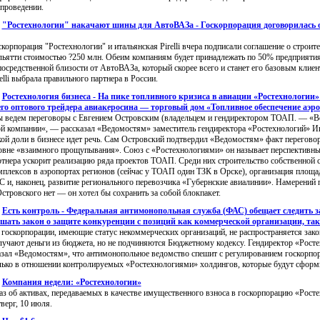
 проведении.
:
"Ростехнологии" накачают шины для АвтоВАЗа - Госкорпорация договорилась о 
скорпорация "Ростехнологии" и итальянская Pirelli вчера подписали соглашение о строит
льятти стоимостью ?250 млн. Обеим компаниям будет принадлежать по 50% предприятия
посредственной близости от АвтоВАЗа, который скорее всего и станет его базовым клиен
elli выбрала правильного партнера в России.
:
Ростехнология бизнеса - На пике топливного кризиса в авиации «Ростехнологии»
о оптового трейдера авиакеросина — торговый дом «Топливное обеспечение аэр
 ведем переговоры с Евгением Островским (владельцем и гендиректором ТОАП. — «Ве
ой компании«, — рассказал «Ведомостям» заместитель гендиректора «Ростехнологий» Иго
кой доли в бизнесе идет речь. Сам Островский подтвердил «Ведомостям» факт переговор
овне «взаимного прощупывания». Союз с «Ростехнологиями» он называет перспективны
ртнера ускорит реализацию ряда проектов ТОАП. Среди них строительство собственной 
мплексов в аэропортах регионов (сейчас у ТОАП один ТЗК в Орске), организация площа
С и, наконец, развитие регионального перевозчика «Губернские авиалинии». Намерений 
Островского нет — он хотел бы сохранить за собой блокпакет.
:
Есть контроль - Федеральная антимонопольная служба (ФАС) обещает следить з
шать закон о защите конкуренции с позиций как коммерческой организации, так
 госкорпорации, имеющие статус некоммерческих организаций, не распространяется зако
лучают деньги из бюджета, но не подчиняются Бюджетному кодексу. Гендиректор «Рост
азал «Ведомостям», что антимонопольное ведомство спешит с регулированием госкорпор
лько в отношении контролируемых «Ростехнологиями» холдингов, которые будут сформи
:
Компания недели: «Ростехнологии»
аз об активах, передаваемых в качестве имущественного взноса в госкорпорацию «Росте
тверг, 10 июля.