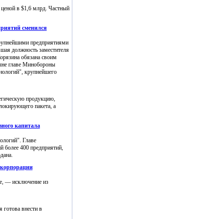
 ценой в $1,6 млрд. Частный
приятий сменился
крупнейшими предприятиями
вшая должность заместителя
орязина обязана своим
ыне главе Минобороны
ологий", крупнейшего
тегическую продукцию,
блокирующего пакета, а
вного капитала
ологий". Главе
й более 400 предприятий,
дана.
оскорпорации
е, — исключение из
 готова внести в