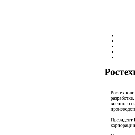
Ростех
Ростехнолог
разработке
военного н
производст
Президент П
корпорации