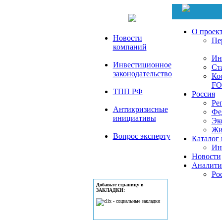
О проек
Новости
Пе
компаний
Ин
Инвестиционное
Ст
законодательство
Ко
FO
ТПП РФ
Россия
Ре
Антикризисные
Фе
инициативы
Эк
Жи
Вопрос эксперту
Каталог 
Ин
Новости
Аналити
Ро
Добавьте страницу в
ЗАКЛАДКИ: