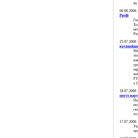
их
06.08.2008
Pirelli
Го
То
не
Pir
25.07.2008
крупнейшег
Мы
эт
ка
ур
па
ко
РТ
у 
18.07.2008
могут нару
На
по
ск
то
17.07.2008
Ук
че