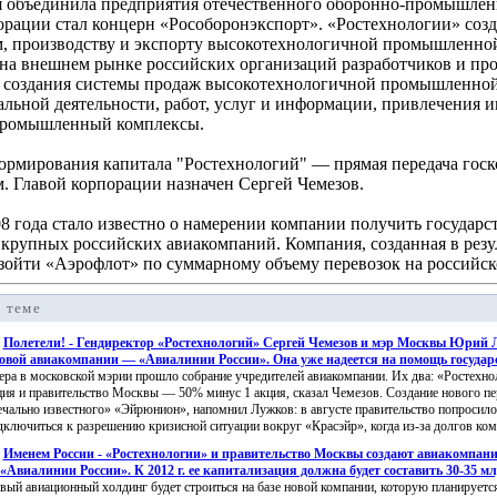
 объединила предприятия отечественного оборонно-промышлен
орации стал концерн «Рособоронэкспорт». «Ростехнологии» созд
м, производству и экспорту высокотехнологичной промышленно
на внешнем рынке российских организаций разработчиков и п
 создания системы продаж высокотехнологичной промышленной 
альной деятельности, работ, услуг и информации, привлечения
промышленный комплексы.
рмирования капитала "Ростехнологий" — прямая передача гос
м. Главой корпорации назначен Сергей Чемезов.
08 года стало известно о намерении компании получить государ
 крупных российских авиакомпаний. Компания, созданная в резу
зойти «Аэрофлот» по суммарному объему перевозок на российск
 теме
:
Полетели! - Гендиректор «Ростехнологий» Сергей Чемезов и мэр Москвы Юрий 
овой авиакомпании — «Авиалинии России». Она уже надеется на помощь государ
ера в московской мэрии прошло собрание учредителей авиакомпании. Их два: «Ростехно
ция и правительство Москвы — 50% минус 1 акция, сказал Чемезов. Создание нового пе
ечально известного» «Эйрюнион», напомнил Лужков: в августе правительство попросил
дключиться к разрешению кризисной ситуации вокруг «Красэйр», когда из-за долгов комп
:
Именем России - «Ростехнологии» и правительство Москвы создают авиакомпан
«Авиалинии России». К 2012 г. ее капитализация должна будет составить 30-35 мл
вый авиационный холдинг будет строиться на базе новой компании, которую планируется