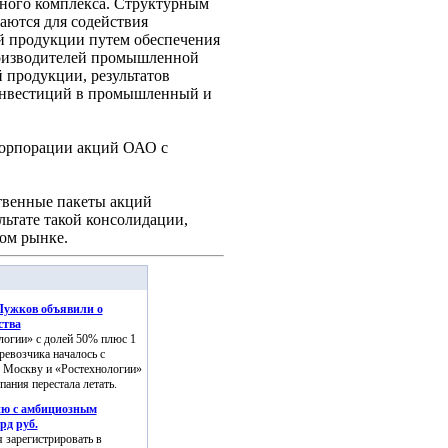
ного комплекса. Структурным
аются для содействия
й продукции путем обеспечения
роизводителей промышленной
продукции, результатов
 инвестиций в промышленный и
корпорации акций ОАО с
ственные пакеты акций
льтате такой консолидации,
ом рынке.
Лужков объявили о
ства
логии» с долей 50% плюс 1
ревозчика началось с
о Москву и «Ростехнологии»
ания перестала летать.
ию с амбициозным
рд руб.
 зарегистрировать в