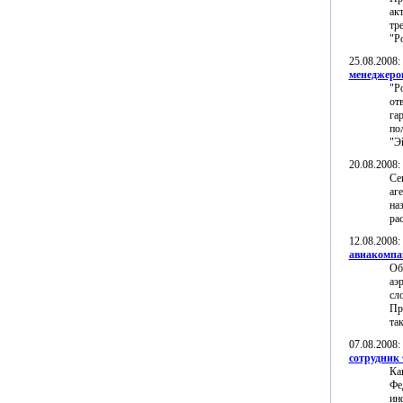
ак
тр
"Р
25.08.2008
менеджеро
"Р
от
га
по
"Э
20.08.2008
Се
аг
на
ра
12.08.2008
авиакомпа
Об
аэ
сл
Пр
та
07.08.2008
сотрудни
Ка
Фе
ин