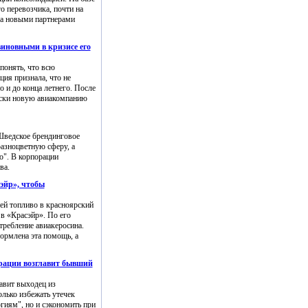
о перевозчика, почти на
 а новыми партнерами
иновными в кризисе его
понять, что всю
ция признала, что не
 и до конца летнего. После
ески новую авиакомпанию
 Шведское брендинговое
разноцветную сферу, а
о". В корпорации
ва.
эйр», чтобы
ей топливо в красноярский
в «Красэйр». По его
требление авиакеросина.
ормлена эта помощь, а
орации возглавит бывший
авит выходец из
лько избежать утечек
гиям", но и сэкономить при