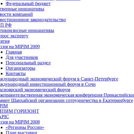
Федеральный бюджет
ственные инициативы
вости компаний
вестиционное законодательство
П РФ
тикризисные инициативы
прос эксперту
ятия
ссия на MIPIM 2009
Главная
Для участников
Персональный раздел
Организаторы
Контакты
ждународный экономический форум в Санкт-Петербурге
ждународный инвестиционный форум в Сочи
асноярский экономический форум
жправительственная экономическая конференция Прикаспийских
ммит Шанхайской организации сотрудничества в Екатеринбурге
PIM
ИПИМ ГОРИЗОНТ
PIC
ссия на MIPIM 2008
«Регионы России»
План выставки