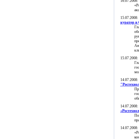
16.07.2008
«Р
ак
15.07.2008
куратор в
Гл
об
ру
пр
Ан
кл
15.07.2008
Гл
го
мо
14.07.2008
"Ростехно
Пр
го
об
14.07.2008
«Ростехно
По
пр
14.07.2008
«Р
ко