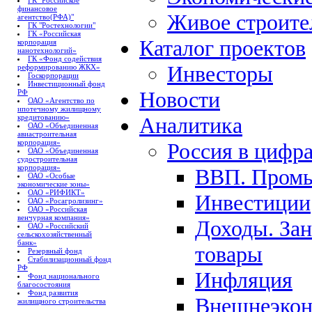
ГК "Российское
финансовое
Живое строите
агентство(РФА)"
ГК "Ростехнологии"
ГК «Российская
Каталог проектов
корпорация
нанотехнологий»
ГК «Фонд содействия
Инвесторы
реформированию ЖКХ»
Госкорпорации
Инвестиционный фонд
Новости
РФ
ОАО «Агентство по
ипотечному жилищному
кредитованию»
Аналитика
ОАО «Объединенная
авиастроительная
корпорация»
Россия в цифр
ОАО «Объединенная
судостроительная
корпорация»
ВВП. Пром
ОАО «Особые
экономические зоны»
ОАО «РИФИКТ»
Инвестиции
ОАО «Росагролизинг»
ОАО «Российская
венчурная компания»
Доходы. Зан
ОАО «Российский
сельскохозяйственный
банк»
товары
Резервный фонд
Стабилизационный фонд
РФ
Инфляция
Фонд национального
благосостояния
Фонд развития
Внешнеэкон
жилищного строительства