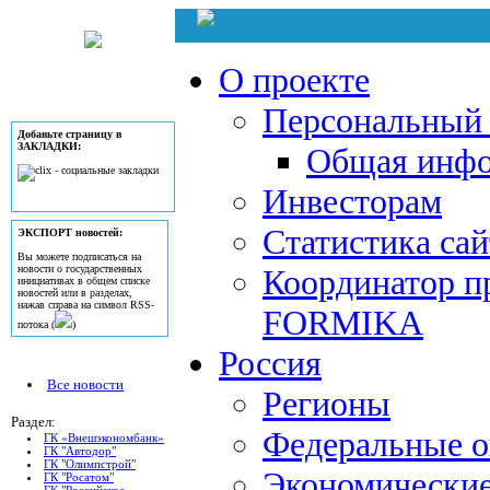
О проекте
Персональный 
Добавьте страницу в
ЗАКЛАДКИ:
Общая инф
Инвесторам
Статистика сай
ЭКСПОРТ новостей:
Вы можете подписаться на
новости о государственных
Координатор п
инициативах в общем списке
новостей или в разделах,
нажав справа на символ RSS-
FORMIKA
потока (
)
Россия
Все новости
Регионы
Раздел:
Федеральные о
ГК «Внешэкономбанк»
ГК "Автодор"
ГК "Олимпстрой"
Экономически
ГК "Росатом"