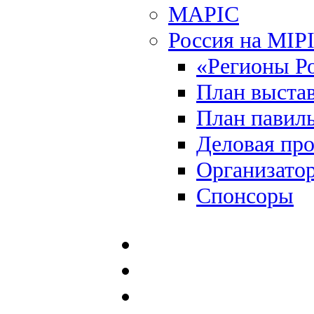
MAPIC
Россия на MIP
«Регионы Р
План выста
План павил
Деловая пр
Организато
Спонсоры