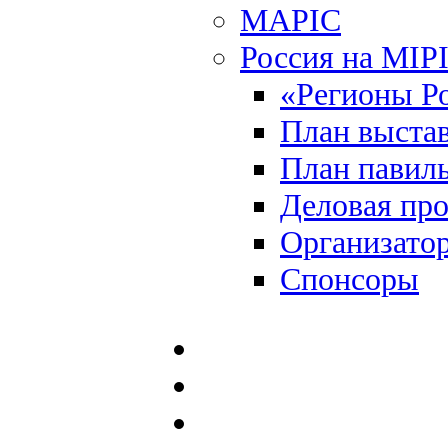
MAPIC
Россия на MIP
«Регионы Р
План выста
План павил
Деловая пр
Организато
Спонсоры